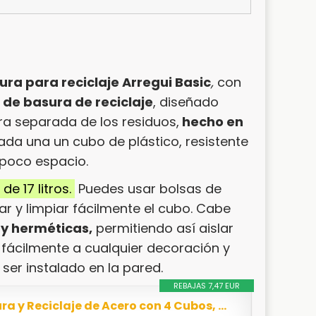
ra para reciclaje Arregui Basic
,
con
 de basura de reciclaje
, diseñado
ra separada de los residuos,
hecho en
da una un cubo de plástico, resistente
 poco espacio.
e 17 litros.
Puedes usar bolsas de
r y limpiar fácilmente el cubo. Cabe
 y herméticas,
permitiendo así aislar
 fácilmente a cualquier decoración y
 ser instalado en la pared.
REBAJAS 7,47 EUR
Arregui Basic CR601-B Cubo de Basura y Reciclaje de Acero con 4 Cubos, Metal, Blanco, 90,5 x...