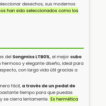
 seleccionar desechos, sus modernos
bos han sido seleccionados como los
es del
Songmics LTB01L
, el mejor
cubo
n hermoso y elegante diseño, ideal para
specto, con larga vida útil gracias a
era fácil,
a través de un pedal de
a bastante tiempo para que puedas
 se cierra lentamente.
Es hermética