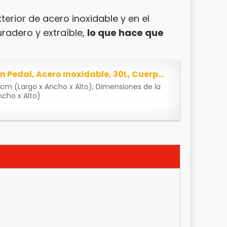
terior de acero inoxidable y en el
uradero y extraíble,
lo que hace que
Songmics LTB01L Cubo de Basura con Pedal, Acero Inoxidable, 30L, Cuerpo plateado, Cubeta negra
5 cm (Largo x Ancho x Alto); Dimensiones de la
ncho x Alto)