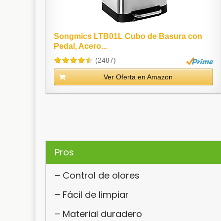
Songmics LTB01L Cubo de Basura con
Pedal, Acero...
(2487)
Ver Oferta en Amazon
Pros
– Control de olores
– Fácil de limpiar
– Material duradero