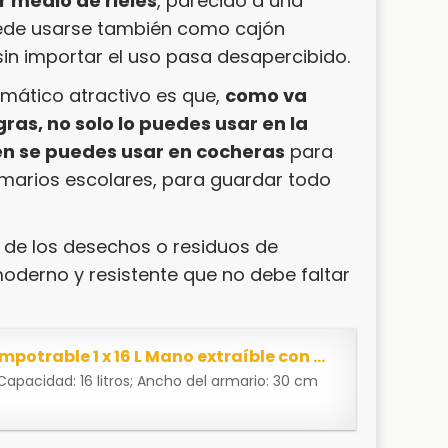
r medio de rieles
, parecido a una
uede usarse también como cajón
sin importar el uso pasa desapercibido.
omático atractivo es que,
como va
ras, no solo lo puedes usar en la
én se puedes usar en cocheras
para
armarios escolares, para guardar todo
n de los desechos o residuos de
oderno y resistente que no debe faltar
Quellmalz Cocina Cubo de Basura empotrable 1 x 16 L Mano extraíble con automática de la...
Capacidad: 16 litros; Ancho del armario: 30 cm