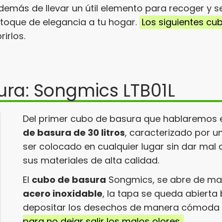
 además de llevar un útil elemento para recoger y
toque de elegancia a tu hogar.
Los siguientes cu
irlos.
ura: Songmics LTB01L
Del primer cubo de basura que hablaremos 
de basura de 30 litros
, caracterizado por u
ser colocado en cualquier lugar sin dar mal a
sus materiales de alta calidad.
El
cubo de basura
Songmics, se abre de man
acero inoxidable
, la tapa se queda abiert
depositar los desechos de manera cómoda y
para no dejar salir los malos olores.